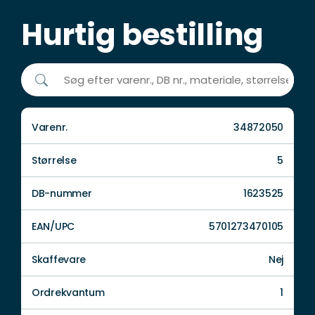
Hurtig bestilling
Varenr.
34872050
Størrelse
5
DB-nummer
1623525
EAN/UPC
5701273470105
Skaffevare
Nej
Ordrekvantum
1