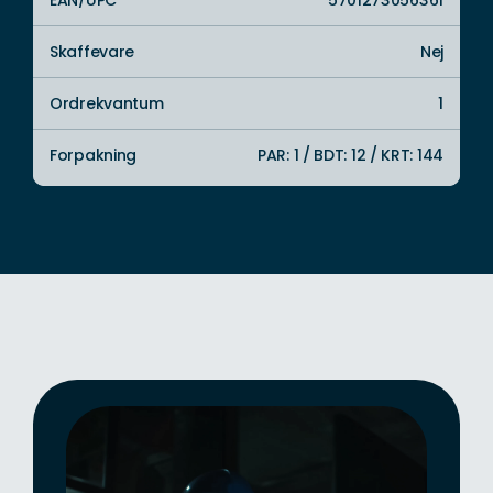
EAN/UPC
5701273056361
Skaffevare
Nej
Ordrekvantum
1
Forpakning
PAR: 1 / BDT: 12 / KRT: 144