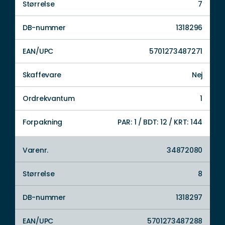
Størrelse
7
DB-nummer
1318296
EAN/UPC
5701273487271
Skaffevare
Nej
Ordrekvantum
1
Forpakning
PAR: 1 / BDT: 12 / KRT: 144
Varenr.
34872080
Størrelse
8
DB-nummer
1318297
EAN/UPC
5701273487288