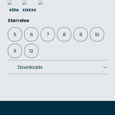
4131A
X1XXXX
Størrelse
5
6
7
8
9
10
11
12
Downloads
Download CSV
Download billeder ZIP
Brugermanual
Overensstemmelseserklæring