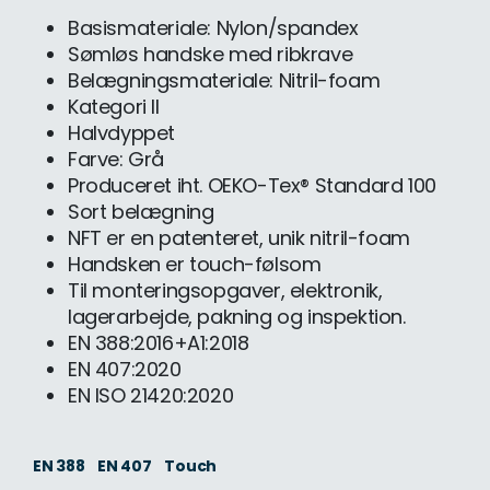
Basismateriale: Nylon/spandex
Sømløs handske med ribkrave
Belægningsmateriale: Nitril-foam
Kategori II
Halvdyppet
Farve: Grå
Produceret iht. OEKO-Tex® Standard 100
Sort belægning
NFT er en patenteret, unik nitril-foam
Handsken er touch-følsom
Til monteringsopgaver, elektronik,
lagerarbejde, pakning og inspektion.
EN 388:2016+A1:2018
EN 407:2020
EN ISO 21420:2020
EN 388
EN 407
Touch