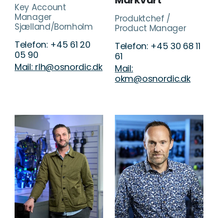
Markvart
Key Account
Manager
Produktchef /
Sjælland/Bornholm
Product Manager
Telefon: +45 61 20
Telefon: +45 30 68 11
05 90
61
Mail: rlh@osnordic.dk
Mail:
okm@osnordic.dk