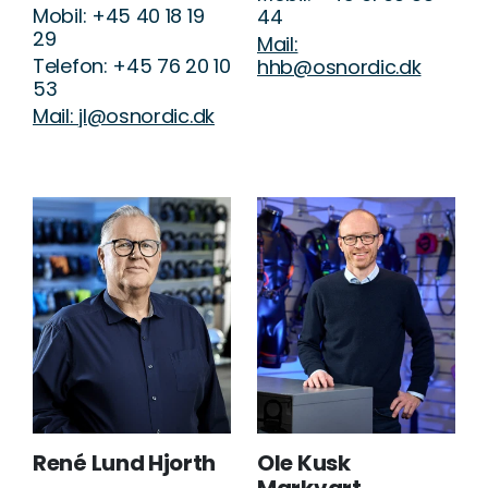
Mobil: +45 40 18 19
44
29
Mail:
Telefon: +45 76 20 10
hhb@osnordic.dk
53
Mail: jl@osnordic.dk
René Lund Hjorth
Ole Kusk