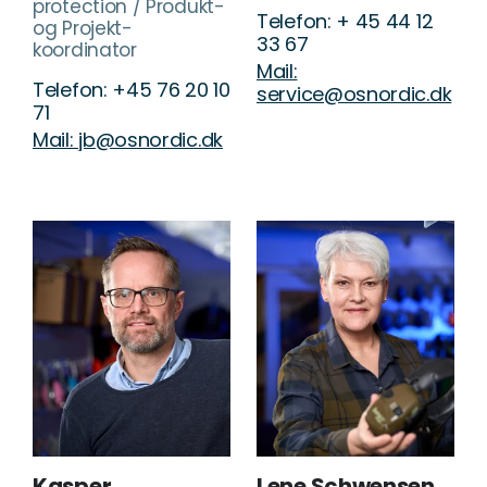
protection / Produkt-
Telefon: + 45 44 12
og Projekt-
33 67
koordinator
Mail:
Telefon: +45 76 20 10
service@osnordic.dk
71
Mail: jb@osnordic.dk
Kasper
Lene Schwensen