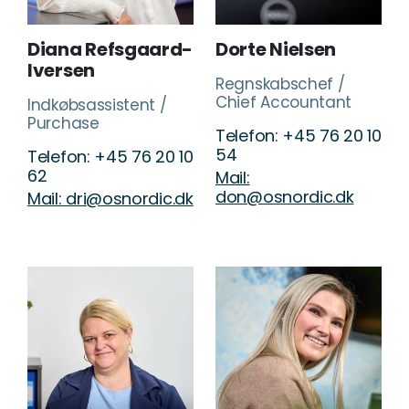
Diana Refsgaard-
Dorte Nielsen
Iversen
Regnskabschef /
Chief Accountant
Indkøbsassistent /
Purchase
Telefon: +45 76 20 10
54
Telefon: +45 76 20 10
62
Mail:
don@osnordic.dk
Mail: dri@osnordic.dk