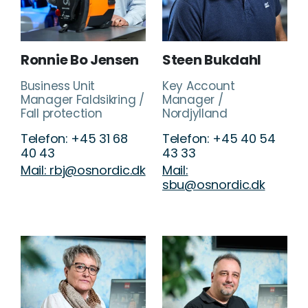
Ronnie Bo Jensen
Steen Bukdahl
Business Unit
Key Account
Manager Faldsikring /
Manager /
Fall protection
Nordjylland
Telefon: +45 31 68
Telefon: +45 40 54
40 43
43 33
Mail: rbj@osnordic.dk
Mail:
sbu@osnordic.dk