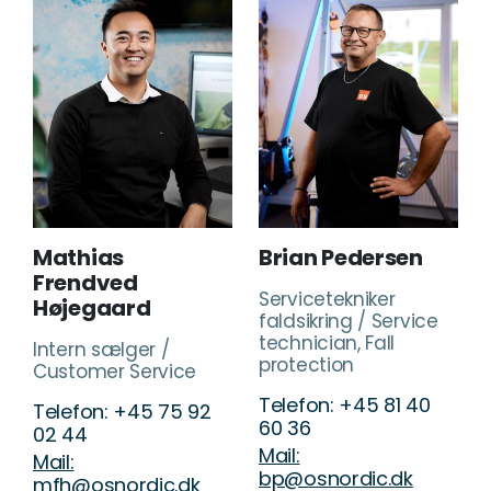
Mathias
Brian Pedersen
Frendved
Servicetekniker
Højegaard
faldsikring / Service
technician, Fall
Intern sælger /
protection
Customer Service
Telefon: +45 81 40
Telefon: +45 75 92
60 36
02 44
Mail:
Mail:
bp@osnordic.dk
mfh@osnordic.dk