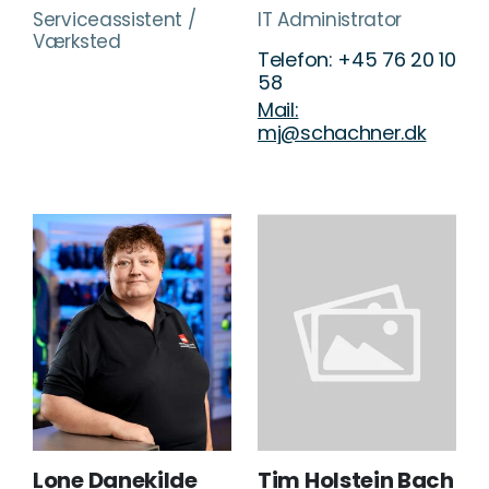
Serviceassistent /
IT Administrator
Værksted
Telefon: +45 76 20 10
58
Mail:
mj@schachner.dk
Lone Danekilde
Tim Holstein Bach