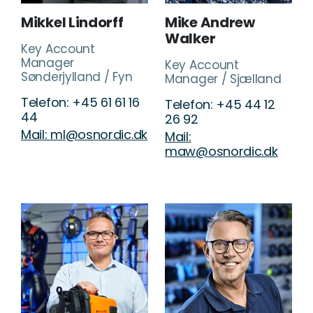
Mikkel Lindorff
Mike Andrew
Walker
Key Account
Manager
Key Account
Sønderjylland / Fyn
Manager / Sjælland
Telefon: +45 61 61 16
Telefon: +45 44 12
44
26 92
Mail: ml@osnordic.dk
Mail:
maw@osnordic.dk