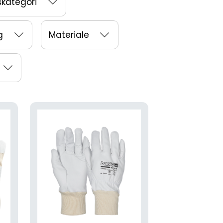
skategori
g
Materiale