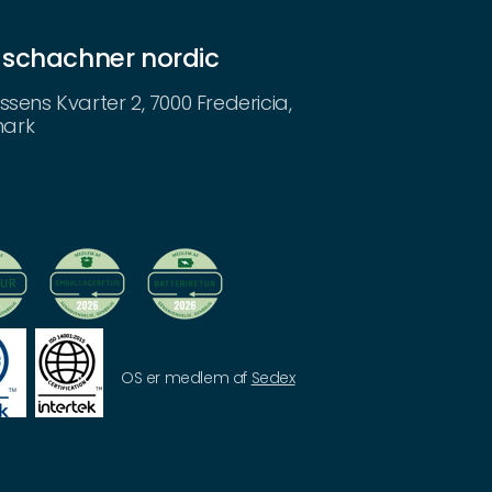
 schachner nordic
ssens Kvarter 2, 7000 Fredericia,
ark
OS er medlem af
Sedex