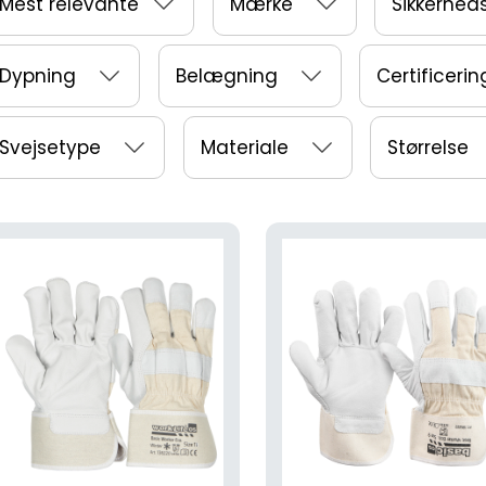
Mest relevante
Mærke
Sikkerhed
Dypning
Belægning
Certificerin
Svejsetype
Materiale
Størrelse