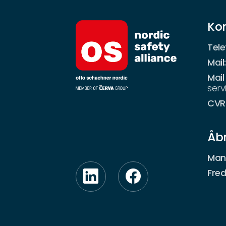
Ko
Tele
Mail
Mail
ser
CVR
Åbn
Man
Fre