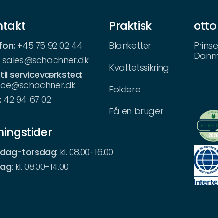
ntakt
Praktisk
otto
fon:
+45 75 92 02 44
Blanketter
Prinse
Danm
:
sales@schachner.dk
Kvalitetssikring
 til serviceværksted:
vice@schachner.dk
Foldere
:
42 94 67 02
Få en bruger
ingstider
dag-torsdag
: kl. 08.00-16.00
dag
: kl. 08.00-14.00