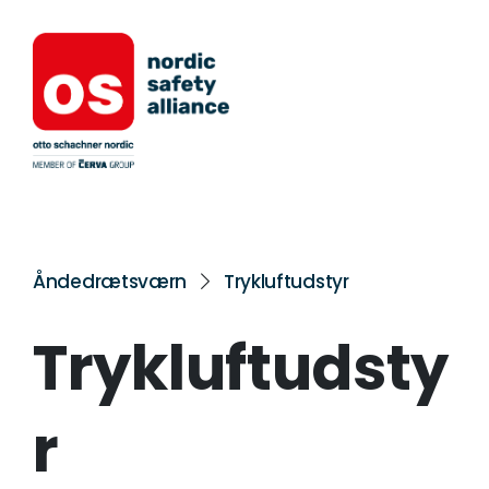
Åndedrætsværn
Trykluftudstyr
Trykluftudsty
r