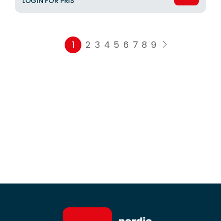
LOGIN FOR PRIS
1
2
3
4
5
6
7
8
9