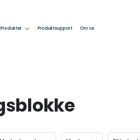
Produkter
Produktsupport
Om os
ngsblokke