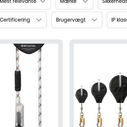
Mest relevante
Mærke
Sikkerhed
Certificering
Brugervægt
IP kla