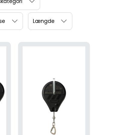
skategori
sse
Længde