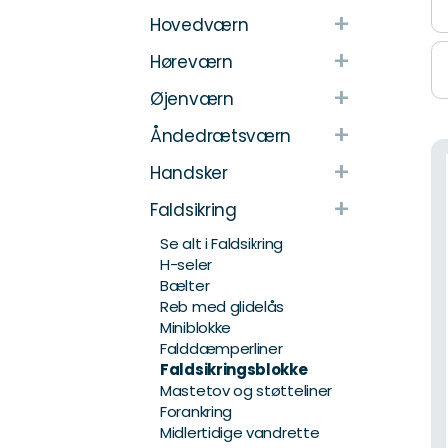
+
Hovedværn
+
Høreværn
+
Øjenværn
+
Åndedrætsværn
+
Handsker
+
Faldsikring
Se alt i Faldsikring
H-seler
Bælter
Reb med glidelås
Miniblokke
Falddæmperliner
Faldsikringsblokke
Mastetov og støtteliner
Forankring
Midlertidige vandrette