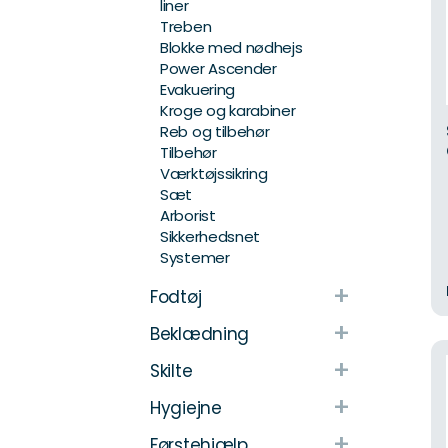
liner
Treben
Blokke med nødhejs
Power Ascender
Evakuering
Kroge og karabiner
Reb og tilbehør
Tilbehør
Værktøjssikring
Sæt
Arborist
Sikkerhedsnet
Systemer
+
Fodtøj
+
Beklædning
+
Skilte
+
Hygiejne
+
Førstehjælp