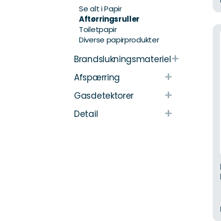
Se alt i Papir
Aftørringsruller
Toiletpapir
Diverse papirprodukter
+
Brandslukningsmateriel
+
Afspærring
+
Gasdetektorer
+
Detail