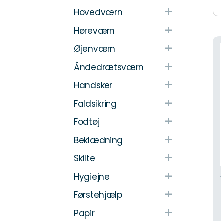
+
Hovedværn
+
Høreværn
+
Øjenværn
+
Åndedrætsværn
+
Handsker
+
Faldsikring
+
Fodtøj
+
Beklædning
+
Skilte
+
Hygiejne
+
Førstehjælp
+
Papir