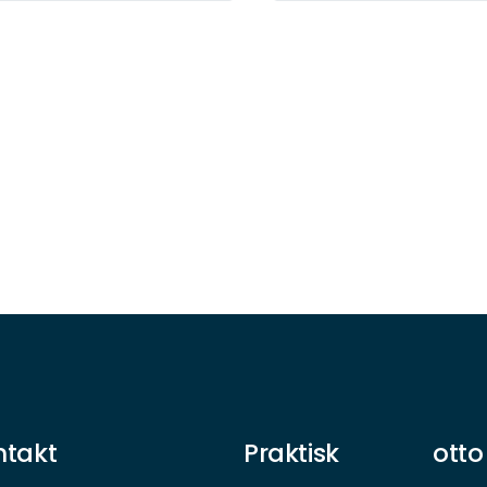
ntakt
Praktisk
otto