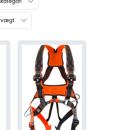
skategori
rvægt