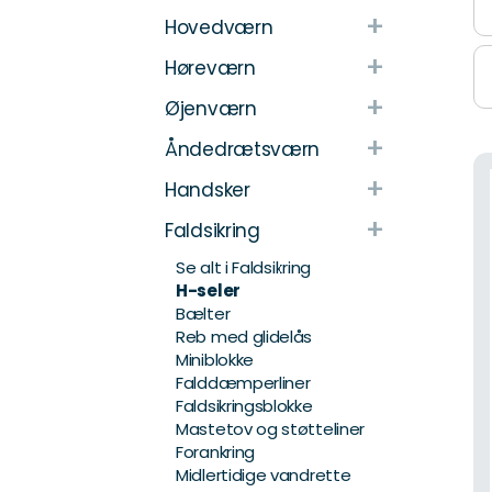
+
Hovedværn
+
Høreværn
+
Øjenværn
+
Åndedrætsværn
+
Handsker
+
Faldsikring
Se alt i Faldsikring
H-seler
Bælter
Reb med glidelås
Miniblokke
Falddæmperliner
Faldsikringsblokke
Mastetov og støtteliner
Forankring
Midlertidige vandrette