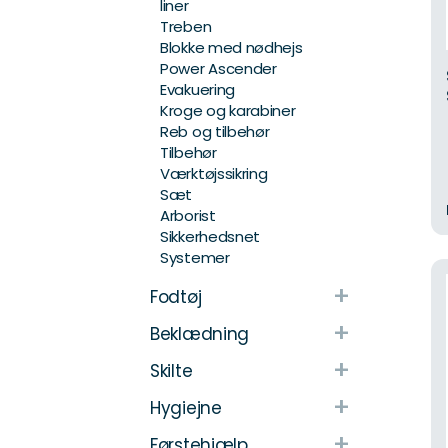
liner
Treben
Blokke med nødhejs
Power Ascender
Evakuering
Kroge og karabiner
Reb og tilbehør
Tilbehør
Værktøjssikring
Sæt
Arborist
Sikkerhedsnet
Systemer
+
Fodtøj
+
Beklædning
+
Skilte
+
Hygiejne
+
Førstehjælp