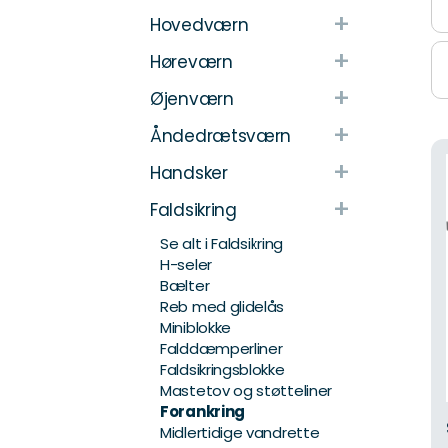
+
Hovedværn
+
Høreværn
+
Øjenværn
+
Åndedrætsværn
+
Handsker
+
Faldsikring
Se alt i Faldsikring
H-seler
Bælter
Reb med glidelås
Miniblokke
Falddæmperliner
Faldsikringsblokke
Mastetov og støtteliner
Forankring
Midlertidige vandrette