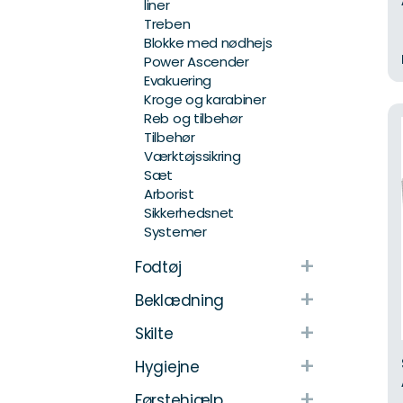
liner
Treben
Blokke med nødhejs
Power Ascender
Evakuering
Kroge og karabiner
Reb og tilbehør
Tilbehør
Værktøjssikring
Sæt
Arborist
Sikkerhedsnet
Systemer
+
Fodtøj
+
Beklædning
+
Skilte
+
Hygiejne
+
Førstehjælp