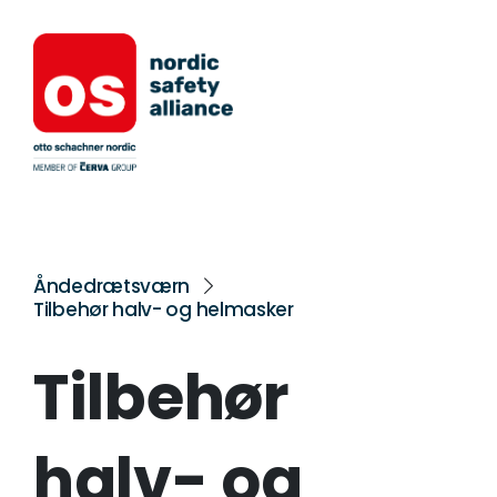
Åndedrætsværn
Tilbehør halv- og helmasker
Tilbehør
halv- og