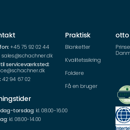
ntakt
Praktisk
otto
fon:
+45 75 92 02 44
Blanketter
Prinse
Danm
:
sales@schachner.dk
Kvalitetssikring
 til serviceværksted:
vice@schachner.dk
Foldere
:
42 94 67 02
Få en bruger
ingstider
dag-torsdag
: kl. 08.00-16.00
dag
: kl. 08.00-14.00