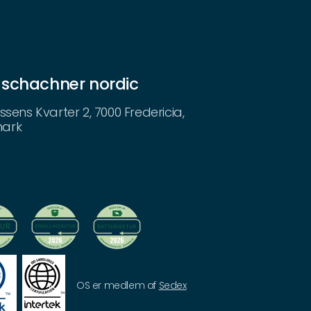
 schachner nordic
ssens Kvarter 2, 7000 Fredericia,
ark
OS er medlem af
Sedex