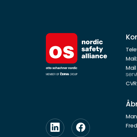
Ko
Tele
Mail
Mail
ser
CVR
Åbn
Man
Fre