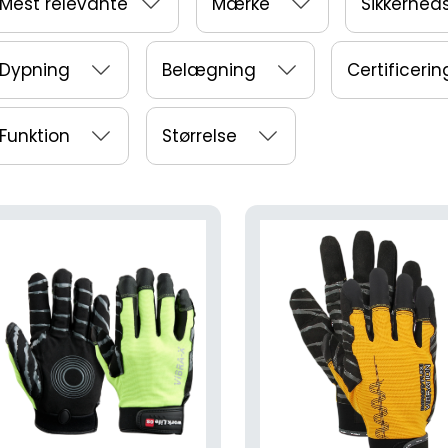
Mest relevante
Mærke
Sikkerhed
Dypning
Belægning
Certificerin
Funktion
Størrelse