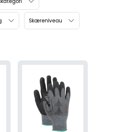
skategori
g
Skæreniveau