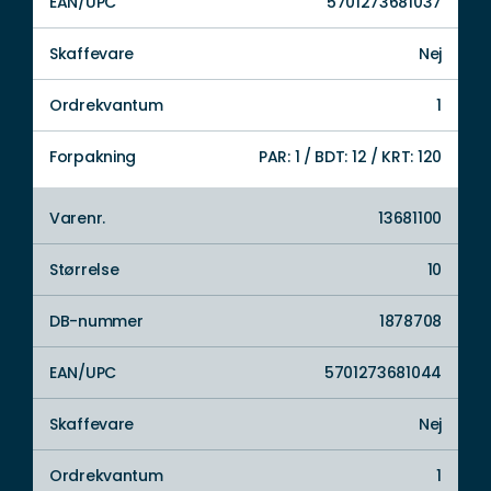
EAN/UPC
5701273681037
Skaffevare
Nej
Ordrekvantum
1
Forpakning
PAR: 1 / BDT: 12 / KRT: 120
Varenr.
13681100
Størrelse
10
DB-nummer
1878708
EAN/UPC
5701273681044
Skaffevare
Nej
Ordrekvantum
1