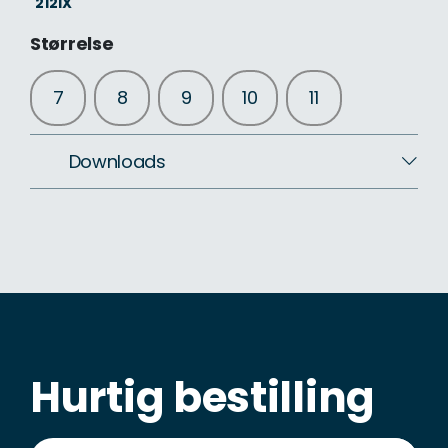
2121X
Størrelse
7
8
9
10
11
Downloads
Download CSV
Download billeder ZIP
Brugermanual
Overensstemmelseserklæring
Hurtig bestilling