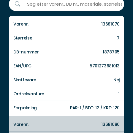
Varenr.
13681070
Størrelse
7
DB-nummer
1878705
EAN/UPC
5701273681013
Skaffevare
Nej
Ordrekvantum
1
Forpakning
PAR: 1 / BDT: 12 / KRT: 120
Varenr.
13681080